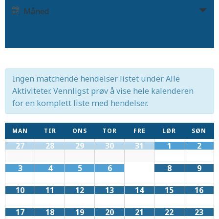
Hendelse
Måned
Views
Views
Navigation
Navigation
Ingen matchende hendelser listet under Alle
Aktiviteter. Vennligst prøv å vise hele kalenderen
for en komplett liste med hendelser.
Calendar
MAN
TIR
ONS
TOR
FRE
LØR
SØN
Calendar
27
28
29
30
31
1
2
of
of
Hendelser
Hendelser
3
4
5
6
7
8
9
10
11
12
13
14
15
16
17
18
19
20
21
22
23