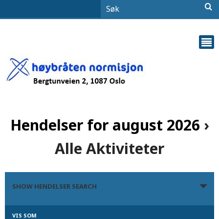
Hendelser for august 2026
›
Alle Aktiviteter
Hendelser
SHOW HENDELSER SEARCH
Search
and
VIS SOM