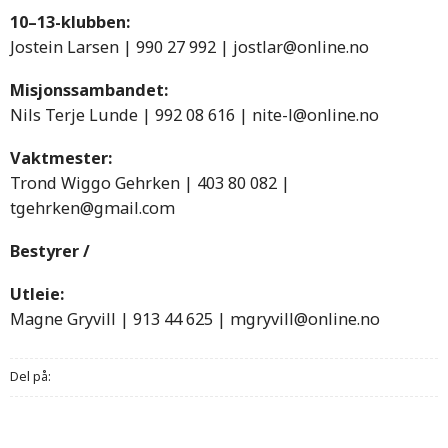
10–13-klubben:
Jostein Larsen | 990 27 992 | jostlar@online.no
Misjonssambandet:
Nils Terje Lunde | 992 08 616 | nite-l@online.no
Vaktmester:
Trond Wiggo Gehrken | 403 80 082 |
tgehrken@gmail.com
Bestyrer /
Utleie:
Magne Gryvill | 913 44 625 | mgryvill@online.no
Del på: