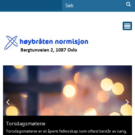
slider
Skip
Karusell.
Torsdagsmøtene
Torsdagsmøtene er et åpent fellesskap som oftest består av sang,