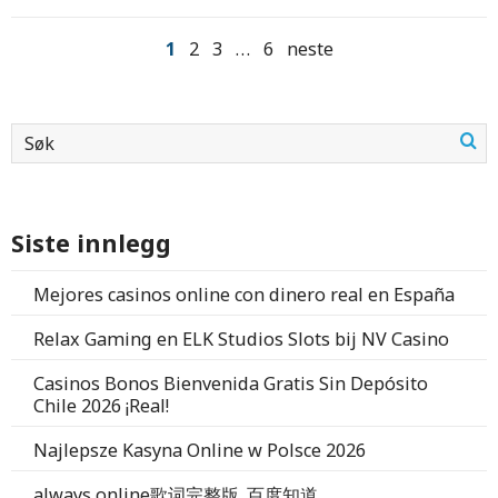
1
2
3
…
6
neste
Siste innlegg
Mejores casinos online con dinero real en España
Relax Gaming en ELK Studios Slots bij NV Casino
Casinos Bonos Bienvenida Gratis Sin Depósito
Chile 2026 ¡Real!
Najlepsze Kasyna Online w Polsce 2026
always online歌词完整版_百度知道