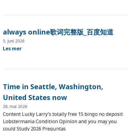
always online歌词完整版_百度知道
5. juni 2026
Les mer
Time in Seattle, Washington,
United States now
28. mai 2026
Content Lucky Larry’s totally free 15 bingo no deposit
Lobstermania Condition Opinion and you may you
could Study 2026 Preguntas