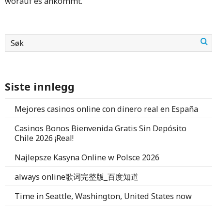
worauf es ankommt.
Siste innlegg
Mejores casinos online con dinero real en España
Casinos Bonos Bienvenida Gratis Sin Depósito
Chile 2026 ¡Real!
Najlepsze Kasyna Online w Polsce 2026
always online歌词完整版_百度知道
Time in Seattle, Washington, United States now