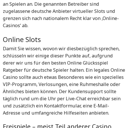
an Spielen an. Die genannten Betreiber sind
zugelassene deutsche Anbieter virtueller Slots und
grenzen sich nach nationalem Recht klar von ‚Online-
Casinos‘ ab.
Online Slots
Damit Sie wissen, wovon wir diesbezüglich sprechen,
schlüsseln wir einige dieser Punkte auf, aufgrund
derer wir uns für den besten Online Glücksspiel
Ratgeber für deutsche Spieler halten. Ein legales Online
Casino sollte auch etwas Besonderes wie ein spezielles
VIP-Programm, Verlosungen, eine Ruhmeshalle oder
Ähnliches bieten können. Der Kundensupport sollte
täglich rund um die Uhr per Live-Chat erreichbar sein
und zusätzlich ein Kontaktformular, eine E-Mail-
Adresse und umfangreiche Hilfeseiten anbieten.
Freispiele – meist Teil anderer Casino