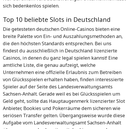
sich bedenkenlos spielen.
Top 10 beliebte Slots in Deutschland
Die getesteten deutschen Online-Casinos bieten eine
breite Palette von Ein- und Auszahlungsmethoden an,
die den höchsten Standards entsprechen. Bei uns
findest du ausschließlich in Deutschland lizenzierte
Casinos, in denen du ganz legal spielen kannst! Eine
amtliche Liste, die genau aufzeigt, welche
Unternehmen eine offizielle Erlaubnis zum Betreiben
von Glücksspielen erhalten haben, finden interessierte
Spieler auf der Seite des Landesverwaltungsamts
Sachsen-Anhalt. Gerade weil es bei Glücksspielen um
Geld geht, sollte das Hauptaugenmerk lizenzierter Slot
Anbieter, Bookies und Pokerräume dem sicheren wie
seriösen Transfer gelten. Übergangsweise wurde diese
Aufgabe vom Landesverwaltungsamt Sachsen-Anhalt