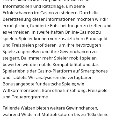
Informationen und Ratschläge, um deine
Erfolgschancen im Casino zu steigern. Durch die
Bereitstellung dieser Informationen möchten wir dir
ermöglichen, fundierte Entscheidungen zu treffen und
es vermeiden, in zweifelhaften Online-Casinos zu
spielen. Spieler können von zusätzlichem Bonusgeld
und Freispielen profitieren, um ihre bevorzugten
Spiele zu genießen und ihre Gewinnchancen zu
steigern. Da immer mehr Spieler mobil spielen,
bewerten wir die mobile Kompatibilität und das
Spielerlebnis der Casino-Plattform auf Smartphones
und Tablets. Wir analysieren die verfügbaren
Bonusangebote für deutsche Spieler, wie
Willkommensboni, Boni ohne Einzahlung, Freispiele
und Treueprogramme.
Fallende Walzen bieten weitere Gewinnchancen,
während Wilds mit Multiplikatoren bis zu 100x deine