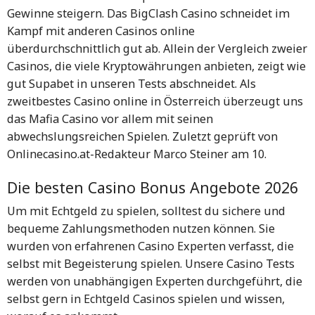
Gewinne steigern. Das BigClash Casino schneidet im
Kampf mit anderen Casinos online
überdurchschnittlich gut ab. Allein der Vergleich zweier
Casinos, die viele Kryptowährungen anbieten, zeigt wie
gut Supabet in unseren Tests abschneidet. Als
zweitbestes Casino online in Österreich überzeugt uns
das Mafia Casino vor allem mit seinen
abwechslungsreichen Spielen. Zuletzt geprüft von
Onlinecasino.at-Redakteur Marco Steiner am 10.
Die besten Casino Bonus Angebote 2026
Um mit Echtgeld zu spielen, solltest du sichere und
bequeme Zahlungsmethoden nutzen können. Sie
wurden von erfahrenen Casino Experten verfasst, die
selbst mit Begeisterung spielen. Unsere Casino Tests
werden von unabhängigen Experten durchgeführt, die
selbst gern in Echtgeld Casinos spielen und wissen,