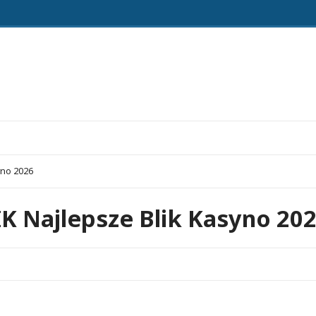
yno 2026
K ️Najlepsze Blik Kasyno 20