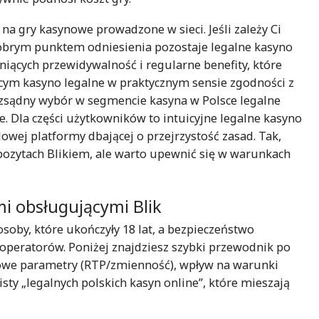
a gry kasynowe prowadzone w sieci. Jeśli zależy Ci
obrym punktem odniesienia pozostaje legalne kasyno
niących przewidywalność i regularne benefity, które
ym kasyno legalne w praktycznym sensie zgodności z
rozsądny wybór w segmencie kasyna w Polsce legalne
. Dla części użytkowników to intuicyjne legalne kasyno
wej platformy dbającej o przejrzystość zasad. Tak,
pozytach Blikiem, ale warto upewnić się w warunkach
i obsługującymi Blik
soby, które ukończyły 18 lat, a bezpieczeństwo
 operatorów. Poniżej znajdziesz szybki przewodnik po
ypowe parametry (RTP/zmienność), wpływ na warunki
sty „legalnych polskich kasyn online”, które mieszają