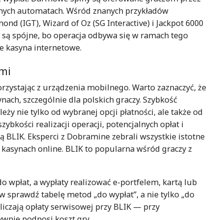
anych automatach. Wśród znanych przykładów
nd (IGT), Wizard of Oz (SG Interactive) i Jackpot 6000
ty są spójne, bo operacja odbywa się w ramach tego
 kasyna internetowe.
mi
rzystając z urządzenia mobilnego. Warto zaznaczyć, że
nach, szczególnie dla polskich graczy. Szybkość
ży nie tylko od wybranej opcji płatności, ale także od
ybkości realizacji operacji, potencjalnych opłat i
ą BLIK. Eksperci z Dobramine zebrali wszystkie istotne
 kasynach online. BLIK to popularna wśród graczy z
 wpłat, a wypłaty realizować e-portfelem, kartą lub
 sprawdź tabelę metod „do wypłat”, a nie tylko „do
oliczają opłaty serwisowej przy BLIK — przy
ywnie podnosi koszt gry.