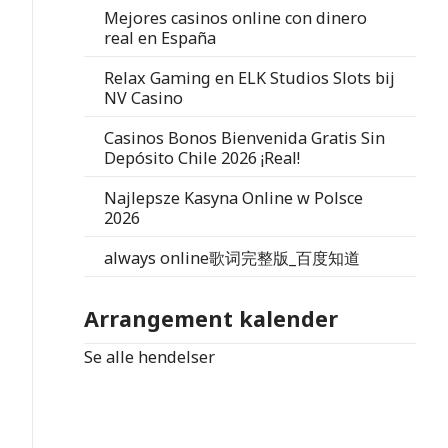
Mejores casinos online con dinero
real en España
Relax Gaming en ELK Studios Slots bij
NV Casino
Casinos Bonos Bienvenida Gratis Sin
Depósito Chile 2026 ¡Real!
Najlepsze Kasyna Online w Polsce
2026
always online歌词完整版_百度知道
Arrangement kalender
Se alle hendelser