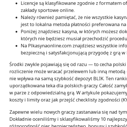
Licencje są klasyfikowane zgodnie z formatem ofe
zakłady sportowe online.
Należy również pamiętać, że nie wszystkie kasyna
jest to lokalna metoda płatności preferowana na
Poniżej znajdziesz kasyna, w których możesz do
których nie będziesz musiał przechodzić procedu
Na Plkasynaonline.com znajdziesz wszystkie info
bezpieczną i satysfakcjonującą przygodę z grą w 
Środki zwykle pojawiają się od razu — to cecha polski 
rozliczenie może wracać przelewem lub inną metodą 
nie wpływa na samą szybkość depozyt BLIK. Ten rank
uporządkowana teka dla polskich graczy. Całość zamy
w parze z odpowiedzialną grą. W artykule pokazujemy, 
koszty i limity oraz jak przejść checklisty zgodności 
Zapewne wielu nowych graczy zastanawia się nad tym
Dokładnie oceniliśmy i sklasyfikowaliśmy 10 najlepszyc
różnorodność gier, bezpieczeństwo, bonusy i szybko