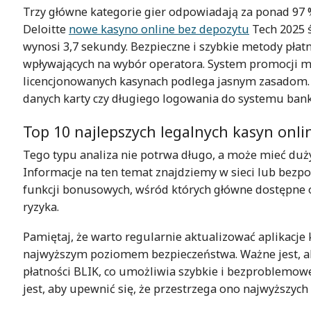
Trzy główne kategorie gier odpowiadają za ponad 97
Deloitte
nowe kasyno online bez depozytu
Tech 2025 ś
wynosi 3,7 sekundy. Bezpieczne i szybkie metody płat
wpływających na wybór operatora. System promocji mo
licencjonowanych kasynach podlega jasnym zasadom.
danych karty czy długiego logowania do systemu ban
Top 10 najlepszych legalnych kasyn onli
Tego typu analiza nie potrwa długo, a może mieć duży
Informacje na ten temat znajdziemy w sieci lub bezp
funkcji bonusowych, wśród których główne dostępne op
ryzyka.
Pamiętaj, że warto regularnie aktualizować aplikacje 
najwyższym poziomem bezpieczeństwa. Ważne jest, a
płatności BLIK, co umożliwia szybkie i bezproblemowe
jest, aby upewnić się, że przestrzega ono najwyższyc