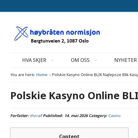
HVA SKJER
OM OSS
NYHETER
You are here:
Home
Polskie Kasyno Online BLIK ️Najlepsze Blik Kas
Polskie Kasyno Online BLI
Forfatter:
thoralf
Published:
14. mai 2026
Category:
Casino
Content