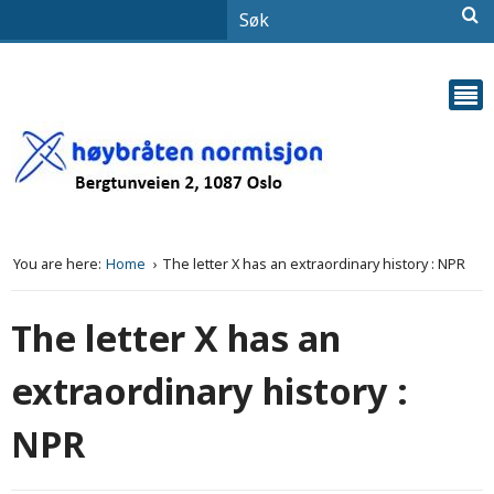
You are here:
Home
The letter X has an extraordinary history : NPR
The letter X has an
extraordinary history :
NPR